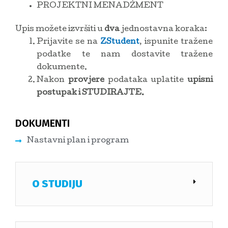
PROJEKTNI MENADŽMENT
Upis možete izvršiti u
dva
jednostavna koraka:
Prijavite se na
ZStudent
, ispunite tražene
podatke te nam dostavite tražene
dokumente.
Nakon
provjere
podataka uplatite
upisni
postupak i STUDIRAJTE.
DOKUMENTI
Nastavni plan i program
O STUDIJU