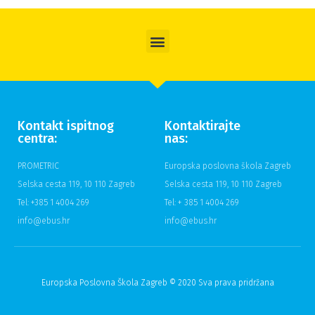
Kontakt ispitnog
Kontaktirajte
centra:
nas:
PROMETRIC
Europska poslovna škola Zagreb
Selska cesta 119, 10 110 Zagreb
Selska cesta 119, 10 110 Zagreb
Tel: +385 1 4004 269
Tel: + 385 1 4004 269
info@ebus.hr
info@ebus.hr
Europska Poslovna Škola Zagreb © 2020 Sva prava pridržana