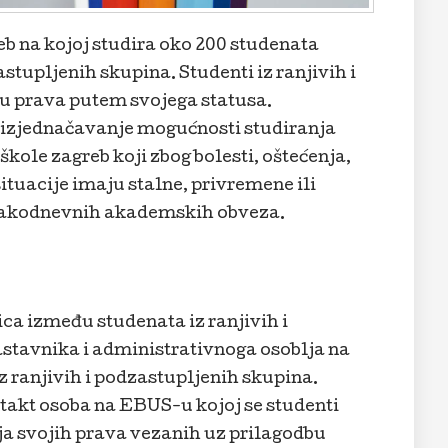
b na kojoj studira oko 200 studenata
stupljenih skupina. Studenti iz ranjivih i
ju prava putem svojega statusa.
 izjednačavanje mogućnosti studiranja
kole zagreb koji zbog bolesti, oštećenja,
situacije imaju stalne, privremene ili
svakodnevnih akademskih obveza.
ica između studenata iz ranjivih i
stavnika i administrativnoga osoblja na
z ranjivih i podzastupljenih skupina.
ntakt osoba na EBUS-u kojoj se studenti
ja svojih prava vezanih uz prilagodbu