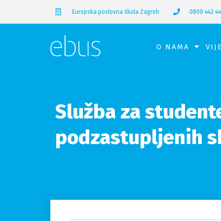
Europska poslovna škola Zagreb
0800 442 4
O NAMA
VIJ
Služba za studente 
podzastupljenih 