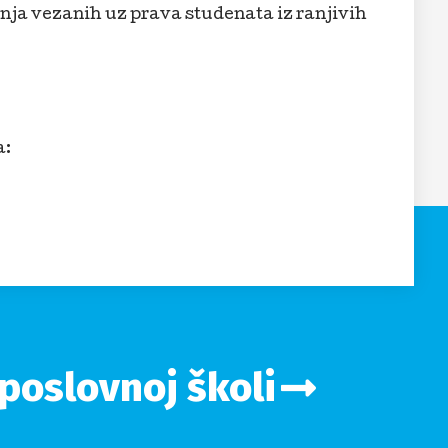
tanja vezanih uz prava studenata iz ranjivih
a:
 poslovnoj školi