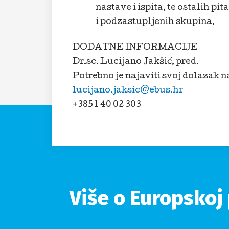
nastave i ispita, te ostalih pi
i podzastupljenih skupina.
DODATNE INFORMACIJE
Dr.sc. Lucijano Jakšić, pred.
Potrebno je najaviti svoj dolazak n
lucijano.jaksic@ebus.hr
+385 1 40 02 303
Više o Europskoj