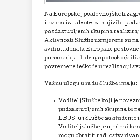
Na Europskoj poslovnoj školi zagre
imamo i studente iz ranjivih i podza
pozdastupljenih skupina realizira
Aktivnosti Službe usmjerene su na
svih studenata Europske poslovne š
poremećaja ili druge poteškoće ili 
povremene teškoće u realizaciji 
Važnu ulogu u radu Službe imaju:
Voditelj Službe koji je povezn
podzastupljenih skupina te na
EBUS-u i Službe za studente i
Voditelj službe je ujedno i ko
mogu obratiti radi ostvarivan