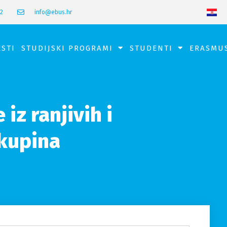
42
info@ebus.hr
ESTI
STUDIJSKI PROGRAMI
STUDENTI
ERASMU
iz ranjivih i
skupina