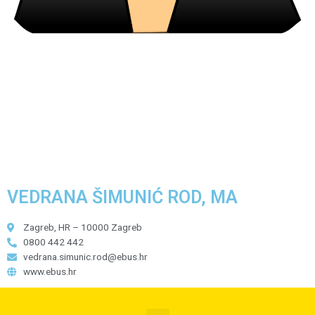
VEDRANA ŠIMUNIĆ ROD, MA
Zagreb, HR – 10000 Zagreb
0800 442 442
vedrana.simunic.rod@ebus.hr
www.ebus.hr