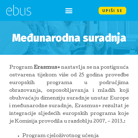
UPIŠI SE
Međunarodna suradnja
Program
Erasmus+
nastavlja se na postignuća
ostvarena tijekom više od 25 godina provedbe
europskih programa u područjima
obrazovanja, osposobljavanja i mladih koji
obuhvaćaju dimenziju suradnje unutar Europe
i međunarodne suradnje. Erasmus+ rezultat je
integracije sljedećih europskih programa koje
je Komisija provodila u razdoblju 2007. – 2013.:
Program cjeloživotnog učenja