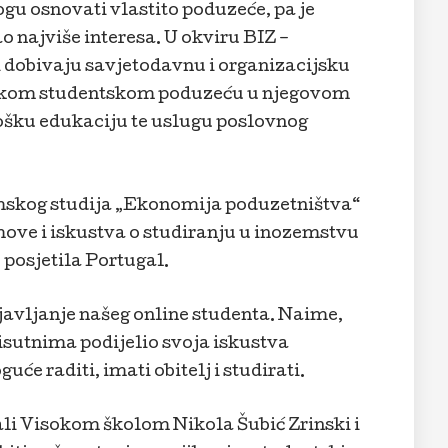
ogu osnovati vlastito poduzeće, pa je
o najviše interesa. U okviru BIZ –
 dobivaju savjetodavnu i organizacijsku
kom studentskom poduzeću u njegovom
ošku edukaciju te uslugu poslovnog
mskog studija „Ekonomija poduzetništva“
jmove i iskustva o studiranju u inozemstvu
posjetila Portugal.
 javljanje našeg online studenta. Naime,
isutnima podijelio svoja iskustva
će raditi, imati obitelj i studirati.
ali Visokom školom Nikola Šubić Zrinski i