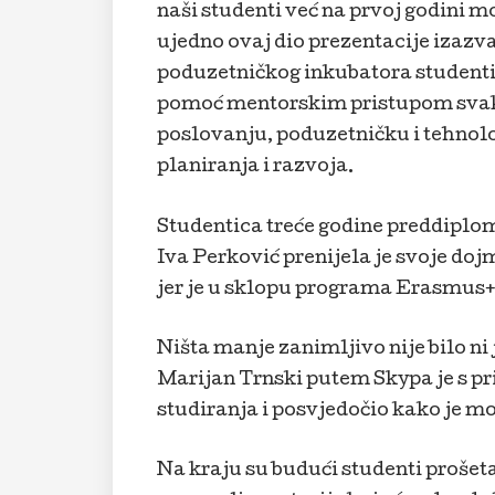
naši studenti već na prvoj godini m
ujedno ovaj dio prezentacije izazva
poduzetničkog inkubatora studenti
pomoć mentorskim pristupom sva
poslovanju, poduzetničku i tehnol
planiranja i razvoja.
Studentica treće godine preddiplo
Iva Perković prenijela je svoje do
jer je u sklopu programa Erasmus+ 
Ništa manje zanimljivo nije bilo ni
Marijan Trnski putem Skypa je s pr
studiranja i posvjedočio kako je mogu
Na kraju su budući studenti prošet