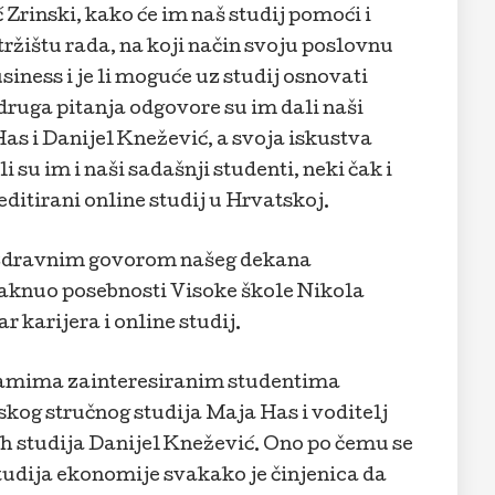
Zrinski, kako će im naš studij pomoći i
ržištu rada, na koji način svoju poslovnu
siness i je li moguće uz studij osnovati
 druga pitanja odgovore su im dali naši
Has i Danijel Knežević, a svoja iskustva
i su im i naši sadašnji studenti, neki čak i
ditirani online studij u Hrvatskoj.
ozdravnim govorom našeg dekana
staknuo posebnosti Visoke škole Nikola
r karijera i online studij.
gramima zainteresiranim studentima
skog stručnog studija Maja Has i voditelj
ih studija Danijel Knežević. Ono po čemu se
studija ekonomije svakako je činjenica da