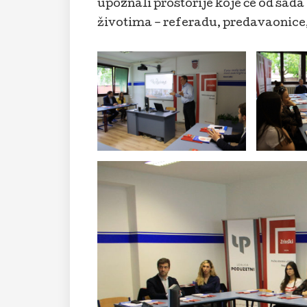
upoznali prostorije koje će od sada
životima – referadu, predavaonice, 