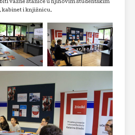
 biti važne stanice u njihovim studentskim
kabinet i knjižnicu.