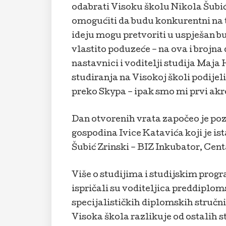
odabrati Visoku školu Nikola Šubić 
omogućiti da budu konkurentni na t
ideju mogu pretvoriti u uspješan bu
vlastito poduzeće – na ova i brojna
nastavnici i voditelji studija Maja 
studiranja na Visokoj školi podijelil
preko Skypa – ipak smo mi prvi akre
Dan otvorenih vrata započeo je p
gospodina Ivice Katavića koji je i
Šubić Zrinski – BIZ Inkubator, Centa
Više o studijima i studijskim pro
ispričali su voditeljica preddiplom
specijalističkih diplomskih stručn
Visoka škola razlikuje od ostalih 