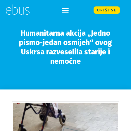
UPIŠI SE
Humanitarna akcija „Jedno
pismo-jedan osmijeh“ ovog
Uskrsa razveselila starije i
nemoćne