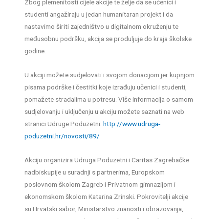
Zbog plemenitosti cijele akcije te želje da se učenici i
studenti angažiraju u jedan humanitaran projekt i da
nastavimo širiti zajedništvo u digitalnom okruženju te
međusobnu podršku, akcija se produljuje do kraja školske
godine.
U akciji možete sudjelovati i svojom donacijom jer kupnjom
pisama podrške i čestitki koje izrađuju učenici i studenti,
pomažete stradalima u potresu. Više informacija o samom
sudjelovanju i uključenju u akciju možete saznati na web
stranici Udruge Poduzetni:
http://www.udruga-
poduzetni.hr/novosti/89/
Akciju organizira Udruga Poduzetni i Caritas Zagrebačke
nadbiskupije u suradnji s partnerima, Europskom
poslovnom školom Zagreb i Privatnom gimnazijom i
ekonomskom školom Katarina Zrinski. Pokrovitelji akcije
su Hrvatski sabor, Ministarstvo znanosti i obrazovanja,