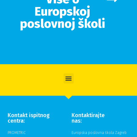
Europskoj
poslovnoj školi
Kontakt ispitnog
Kontaktirajte
centra:
nas:
PROMETRIC
Europska poslovna škola Zagreb