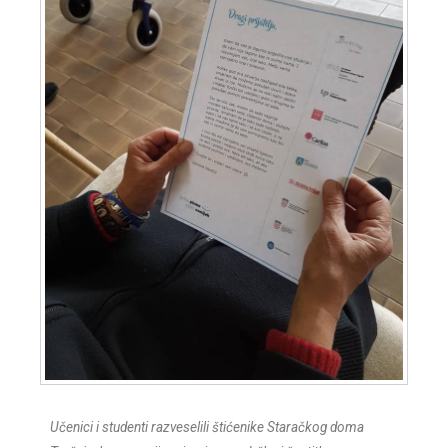
Učenici i studenti razveselili štićenike Staračkog doma