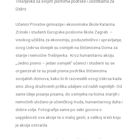
Trešnjevka sa svojim pismima podrške i čestitkama za
Uskrs
Učenici Privatne gimnazije i ekonomske škole Katarina
Zrinski i studenti Europske poslovne škole Zagreb –
visokog učilišta za ekonomiju, poduzetništvo i upravljanje,
ovog Uskrsa donijeli su osmijeh na štićenicima Doma za
starije i nemoćne Trešnjevka. Kroz humanitarnu akciju
„Jedno pismo – jedan osmijeh“ učenici i studenti su se
organizirali te su pisali pisma podrške štićenicima
socijalnih domova, kako bi ih razveselili ovog Uskrsa kada
smo zbog društvenih prilika udaljeni od naših najmilijih. Od
same ideje pisanja pisama, do osmijeha na licima starijih i
nemoćnih uloženo je učeničkog truda, humanitarnog duha i
dobre volje. Fotografije same po sebi govore o
uspješnosti ove akcije te o maloj gesti, a velikoj sreći koju
je akcija ostvarila.