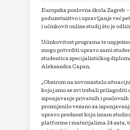
Europska poslovna škola Zagreb – 
poduzetništvo i upravljanje već 
i učinkovit online studij što je odl
Učinkovitost programa te uspješno
mogu potvrditi upravo sami studenti
studentica specijalističkog diplo
Aleksandra Capan.
„Obzirom na novonastalu situacij
kojoj smo se svi trebali prilagoditi
ispunjavanje privatnih i poslovnih 
promijenilo vezano za ispunjavanj
upravo prednost koju imam studira
platforme i materijalima 24 sata, 