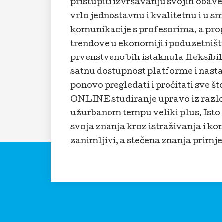
pristupiti izvršavanju svojih obav
vrlo jednostavnu i kvalitetnu i u s
komunikacije s profesorima, a prog
trendove u ekonomiji i poduzetništv
prvenstveno bih istaknula fleksibil
satnu dostupnost platforme i nasta
ponovo pregledati i pročitati sve št
ONLINE studiranje upravo iz razlo
užurbanom tempu veliki plus. Isto 
svoja znanja kroz istraživanja i ko
zanimljivi, a stečena znanja prim