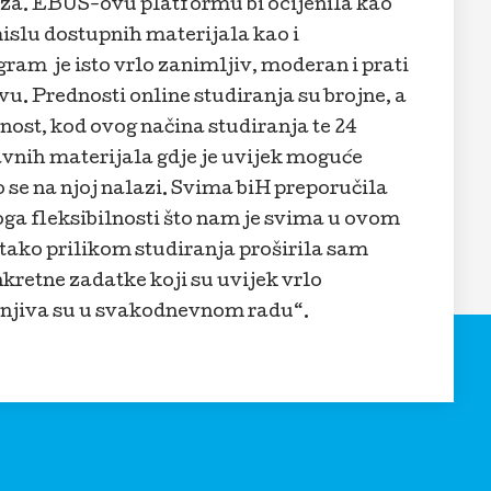
eza. EBUS-ovu platformu bi ocijenila kao
mislu dostupnih materijala kao i
ram je isto vrlo zanimljiv, moderan i prati
u. Prednosti online studiranja su brojne, a
nost, kod ovog načina studiranja te 24
vnih materijala gdje je uvijek moguće
o se na njoj nalazi. Svima biH preporučila
ga fleksibilnosti što nam je svima u ovom
tako prilikom studiranja proširila sam
nkretne zadatke koji su uvijek vrlo
jenjiva su u svakodnevnom radu“.